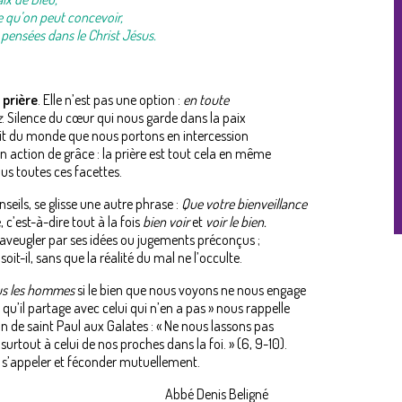
e qu’on peut concevoir,
pensées dans le Christ Jésus.
a
prière
. Elle n’est pas une option :
en toute
z
. Silence du cœur qui nous garde dans la paix
uit du monde que nous portons en intercession
 action de grâce : la prière est tout cela en même
us toutes ces facettes.
eils, se glisse une autre phrase :
Que votre bienveillance
 c’est-à-dire tout à la fois
bien voir
et
voir le bien.
ser aveugler par ses idées ou jugements préconçus ;
soit-il, sans que la réalité du mal ne l’occulte.
us les hommes
si le bien que nous voyons ne nous engage
qu’il partage avec celui qui n’en a pas » nous rappelle
n de saint Paul aux Galates : « Ne nous lassons pas
t surtout à celui de nos proches dans la foi. » (6, 9-10).
 s’appeler et féconder mutuellement.
Abbé Denis Beligné