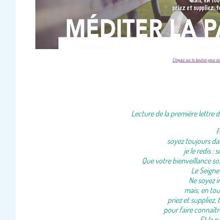
Cliquez sur le bouton pour éc
Lecture de la première lettre d
F
soyez toujours dan
je le redis : 
Que votre bienveillance s
Le Seigne
Ne soyez in
mais, en tou
priez et suppliez,
pour faire connaît
Et la p