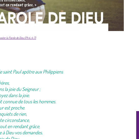
outer la Parole de Dieu (Ph 4, 4-7)
e saint Paul apôtre aux Philippiens
rères,
s la joie du Seigneur ;
soyez dans la joie.
oit connue de tous les hommes.
ur est proche.
quiets de rien,
te circonstance,
 tout en rendant grâce,
re à Dieu vos demandes.
aix de Dieu,