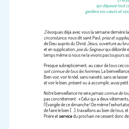
qui dépasse tout c
gardera vos cœurs et vos 
J’évoquais déjà avec vous la semaine dernière l
circonstance,
nous dit saint Paul,
priez et supplie
de Dieu auprès du Christ Jésus, ouverture au br
et en supplication,
joie du Seigneur
qui déborde en
temps même si nous ne la vivons pas toujours so
Presque subrepticement, au cœur de tous ces cons
soit connue de tous les hommes.
La bienveillance,
Bien voir, voir le réel, sans naïveté, sans se lais
et voir le bien, présent ou à accomplir, aussi petit 
Notre bienveillance ne sera jamais
connue de to
pas concrètement : « Celui qui a deux vêtements, 
l’Évangile de ce dimanche ! De même l’exhortatio
de faire le bien […], travaillons au bien de tous, e
Prière et
service
du prochain ne cessent donc de