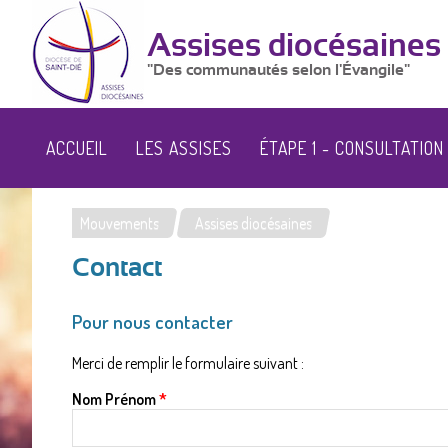
Assises diocésaines
"Des communautés selon l'Évangile"
ACCUEIL
LES ASSISES
ÉTAPE 1 - CONSULTATION
Mouvements
Assises diocésaines
Vous
Contact
êtes
ici
Pour nous contacter
Merci de remplir le formulaire suivant :
Nom Prénom
*