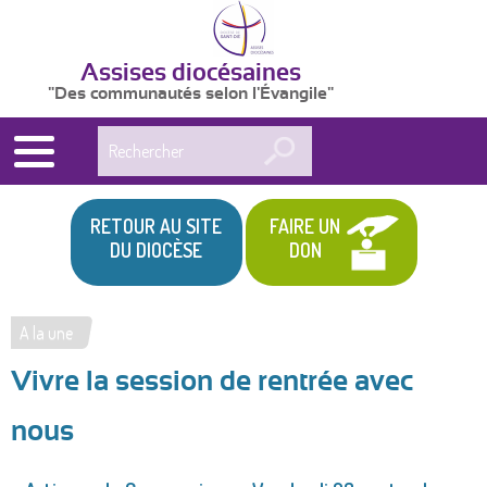
Assises diocésaines
"Des communautés selon l'Évangile"
Rechercher
RETOUR AU SITE
FAIRE UN
DU DIOCÈSE
DON
A la une
Vous
Vivre la session de rentrée avec
êtes
ici
nous