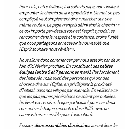
Pour cela, notre évêque, à la suite du pape, nous invite à
emprunter le chemin de la
« synodalité »
. Ce mot un peu
compliqué veut simplement dire
« marcher sur une
même route »
. Le pape François défini ainsi le chemin :
«
ce qui importe par-dessus tout est l’esprit synodal : se
rencontrer dans le respect et la confiance, croire l’unité
que nous partageons et recevoir la nouveauté que
l’Esprit souhaite nous révéler ».
Nous allons donc commencer par nous asseoir, par deux
fois, d’ici février prochain. En constituant des
petites
équipes (entre 5 et 7 personnes maxi)
. Pas forcément
des habitués, mais aussi des personnes qui ont des
choses à dire sur l’Eglise; en privilégiant la proximité
d’habitat, dans nos villages par exemple. En veillant à ce
que les plus jeunes générations ne soient pas oubliées.
Un livret est remis à chaque participant pour ces deux
rencontres (chaque rencontre dure 1h30, avec un
canevas très accessible pour l’animation).
Ensuite,
deux assemblées diocésaines
auront lieux les