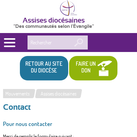
Assises diocésaines
"Des communautés selon l'Évangile"
Rechercher
RETOUR AU SITE
FAIRE UN
DU DIOCÈSE
DON
Mouvements
Assises diocésaines
Vous
Contact
êtes
ici
Pour nous contacter
Merci de remplir le formulaire suivant :