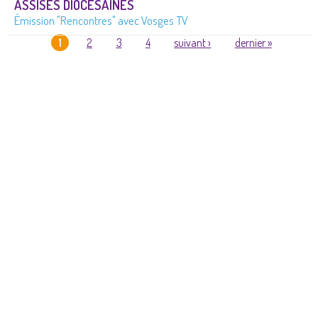
ASSISES DIOCÉSAINES
Émission "Rencontres" avec Vosges TV
1
2
3
4
suivant ›
dernier »
PAGES